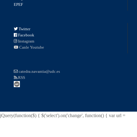
EPEF
Twitter
Facebook
Instagram
Canle Youtube
catedra.navantia@udc.es
RSS
jQuery(function($) { $('select').on('change', function() { var url =
$(this).val(); if (url) { window.location = url; } return false; }); });
function surfto(form) { var myindex=form.dest.selectedIndex