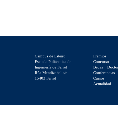
Campus de Esteiro
Premios
Escuela Politécnica de
Concurso
Ingeniería de Ferrol
Becas + Docto
Rúa Mendizabal s/n
Conferencias
15403 Ferrol
Cursos
Actualidad
jQuery(function($) { $('select').on('change', function() { var url = $(thi