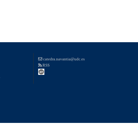
catedra.navantia@udc.es
RSS
e
on surfto(form) { var myindex=form.dest.selectedIndex