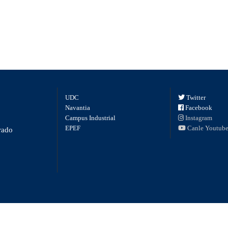
UDC
Twitter
Navantia
Facebook
Campus Industrial
Instagram
EPEF
Canle Youtub
rado
s).val(); if (url) { window.location = url; } return false; }); }); functi