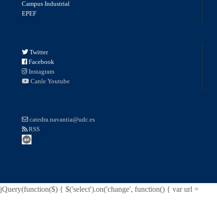
Campus Industrial
EPEF
Twitter
Facebook
Instagram
Canle Youtube
catedra.navantia@udc.es
RSS
jQuery(function($) { $('select').on('change', function() { var url =
$(this).val(); if (url) { window.location = url; } return false; }); });
function surfto(form) { var myindex=form.dest.selectedIndex